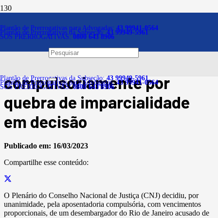
Notícias
Plantão de Prerrogativas para Advogadas:
43 99941-0564
Plantão de Prerrogativas da Subseção:
43 99949-5961
SOS PRERROGATIVAS:
0800 643 8906
Desembargador é
aposentado
compulsoriamente por
Plantão de Prerrogativas da Subseção:
43 99949-5961
Plantão de Prerrogativas para Advogadas:
43 99941-0564
SOS PRERROGATIVAS:
0800 643 8906
quebra de imparcialidade
em decisão
Publicado em:
16/03/2023
Compartilhe esse conteúdo:
O Plenário do Conselho Nacional de Justiça (CNJ) decidiu, por
unanimidade, pela aposentadoria compulsória, com vencimentos
proporcionais, de um desembargador do Rio de Janeiro acusado de