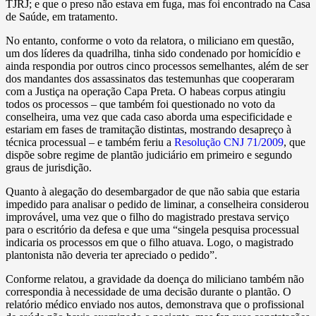
TJRJ; e que o preso não estava em fuga, mas foi encontrado na Casa
de Saúde, em tratamento.
No entanto, conforme o voto da relatora, o miliciano em questão,
um dos líderes da quadrilha, tinha sido condenado por homicídio e
ainda respondia por outros cinco processos semelhantes, além de ser
dos mandantes dos assassinatos das testemunhas que cooperaram
com a Justiça na operação Capa Preta. O habeas corpus atingiu
todos os processos – que também foi questionado no voto da
conselheira, uma vez que cada caso aborda uma especificidade e
estariam em fases de tramitação distintas, mostrando desapreço à
técnica processual – e também feriu a
Resolução CNJ 71/2009
, que
dispõe sobre regime de plantão judiciário em primeiro e segundo
graus de jurisdição.
Quanto à alegação do desembargador de que não sabia que estaria
impedido para analisar o pedido de liminar, a conselheira considerou
improvável, uma vez que o filho do magistrado prestava serviço
para o escritório da defesa e que uma “singela pesquisa processual
indicaria os processos em que o filho atuava. Logo, o magistrado
plantonista não deveria ter apreciado o pedido”.
Conforme relatou, a gravidade da doença do miliciano também não
correspondia à necessidade de uma decisão durante o plantão. O
relatório médico enviado nos autos, demonstrava que o profissional