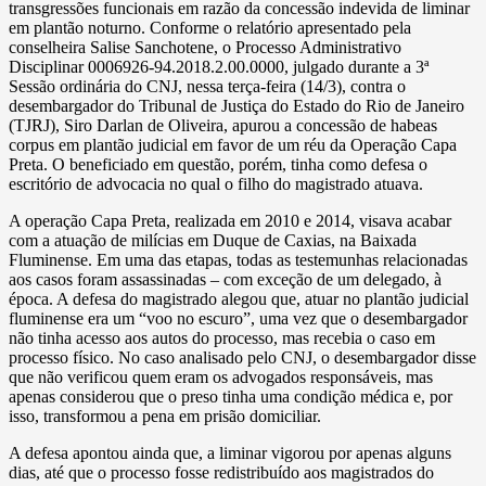
transgressões funcionais em razão da concessão indevida de liminar
em plantão noturno. Conforme o relatório apresentado pela
conselheira Salise Sanchotene, o Processo Administrativo
Disciplinar 0006926-94.2018.2.00.0000, julgado durante a 3ª
Sessão ordinária do CNJ, nessa terça-feira (14/3), contra o
desembargador do Tribunal de Justiça do Estado do Rio de Janeiro
(TJRJ), Siro Darlan de Oliveira, apurou a concessão de habeas
corpus em plantão judicial em favor de um réu da Operação Capa
Preta. O beneficiado em questão, porém, tinha como defesa o
escritório de advocacia no qual o filho do magistrado atuava.
A operação Capa Preta, realizada em 2010 e 2014, visava acabar
com a atuação de milícias em Duque de Caxias, na Baixada
Fluminense. Em uma das etapas, todas as testemunhas relacionadas
aos casos foram assassinadas – com exceção de um delegado, à
época. A defesa do magistrado alegou que, atuar no plantão judicial
fluminense era um “voo no escuro”, uma vez que o desembargador
não tinha acesso aos autos do processo, mas recebia o caso em
processo físico. No caso analisado pelo CNJ, o desembargador disse
que não verificou quem eram os advogados responsáveis, mas
apenas considerou que o preso tinha uma condição médica e, por
isso, transformou a pena em prisão domiciliar.
A defesa apontou ainda que, a liminar vigorou por apenas alguns
dias, até que o processo fosse redistribuído aos magistrados do