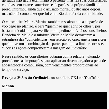
de saúde não havia examinado o paciente, mas fez suas constatações
com base em exames anteriores e alegações da própria família do
preso. Informou ainda que o acusado morreu quatro anos depois,
mas não há como dizer que foi em razão da referida comorbidade.
O conselheiro Mauro Martins também ressaltou que a alegação de
voo cego no plantão, é para “quem não quer abrir os olhos”, por
basta um “cuidado para verificar o impedimento”. Já os conselheiros
Bandeira de Mello e o ministro Vieira de Mello destacaram a
estranheza das “coincidências” em relação ao caso, que levam a crer
que houve uma combinação das partes para que a liminar corresse.
“Todas as ações comprometem a imagem do Judiciário”.
Nesse sentido, os conselheiros votaram com a relatora, julgando
procedentes as imputações para aplicar ao desembargador a pena de
aposentadoria compulsória, com vencimentos proporcionais ao
tempo de serviço.
Reveja a 3ª Sessão Ordinária no canal do CNJ no YouTube
Manhã