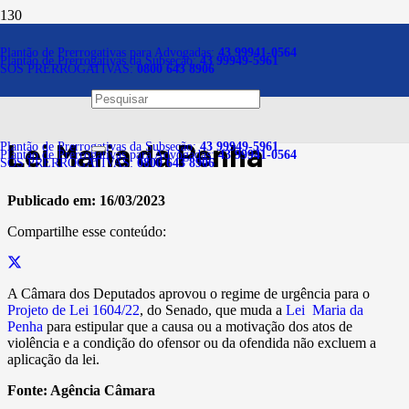
Notícias
Plantão de Prerrogativas para Advogadas:
43 99941-0564
Plantão de Prerrogativas da Subseção:
43 99949-5961
SOS PRERROGATIVAS:
0800 643 8906
Deputados aprovam
urgência para mudanças na
Lei Maria da Penha
Plantão de Prerrogativas da Subseção:
43 99949-5961
Plantão de Prerrogativas para Advogadas:
43 99941-0564
SOS PRERROGATIVAS:
0800 643 8906
Publicado em:
16/03/2023
Compartilhe esse conteúdo:
A Câmara dos Deputados aprovou o regime de urgência para o
Projeto de Lei 1604/22
, do Senado, que muda a
Lei Maria da
Penha
para estipular que a causa ou a motivação dos atos de
violência e a condição do ofensor ou da ofendida não excluem a
aplicação da lei.
Fonte:
Agência Câmara