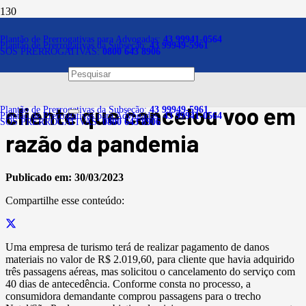
Notícias
Plantão de Prerrogativas para Advogadas:
43 99941-0564
Plantão de Prerrogativas da Subseção:
43 99949-5961
SOS PRERROGATIVAS:
0800 643 8906
Danos materiais: empresa
de turismo deve ressarcir
cliente que cancelou voo em
Plantão de Prerrogativas da Subseção:
43 99949-5961
Plantão de Prerrogativas para Advogadas:
43 99941-0564
SOS PRERROGATIVAS:
0800 643 8906
razão da pandemia
Publicado em:
30/03/2023
Compartilhe esse conteúdo:
Uma empresa de turismo terá de realizar pagamento de danos
materiais no valor de R$ 2.019,60, para cliente que havia adquirido
três passagens aéreas, mas solicitou o cancelamento do serviço com
40 dias de antecedência. Conforme consta no processo, a
consumidora demandante comprou passagens para o trecho