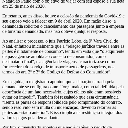
Natal/São Paulo com o objetivo de viajar com seu esposo e sua neta
em 25 de maio de 2020.
Entretanto, antes disso, houve a eclosão da pandemia da Covid-19 e
seu esposo veio a falecer em 9 de abril 2020. Em razão disso, a
demandada solicitou o cancelamento das passagens junto a empresa
de turismo demandada, mas não obteve qualquer resposta.
Ao analisar o processo, o juiz Patrício Lobo, da 9ª Vara Cível de
Natal, enfatizou inicialmente que a “relação jurídica travada entre as
partes é nitidamente de consumo”, tendo em vista que “o adquirente
de passagem se amolda ao conceito de consumidor, como
destinatário final”, e a agência de viagens “caracteriza-se como
fornecedora do serviço de transporte aéreo de passageiros, nos
termos do art. 2º e 3º do Código de Defesa do Consumidor”.
Em seguida, o magistrado apontou que a situação narrada pela
demandante se configura como “força maior, como tal definida pela
ocorrência de um fato necessário, cujos efeitos não eram possíveis
evitar ou impedir”. Também foi ressaltado que essa circunstância
“isenta as partes de responsabilidade pelo rompimento do contrato,
sendo resolvido sem multa ou indenização, devendo retornar as
partes ao estado anterior”. E isso implica na restituição integral dos
valores pagos pela demandante.
Por fim, o magistrado apontou que não é cabível o pedido de