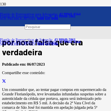
Notícias
Plantão de Prerrogativas para Advogadas:
43 99941-0564
Plantão de Prerrogativas da Subseção:
43 99949-5961
SOS PRERROGATIVAS:
0800 643 8906
Dano moral para consumidor
constrangido em comércio
por nota falsa que era
Plantão de Prerrogativas da Subseção:
43 99949-5961
Plantão de Prerrogativas para Advogadas:
43 99941-0564
SOS PRERROGATIVAS:
0800 643 8906
verdadeira
Publicado em:
06/07/2023
Compartilhe esse conteúdo:
Um consumidor que, ao tentar pagar compras em supermercado da
Grande Florianópolis, teve levantadas infundadas suspeitas sobre a
autenticidade da cédula que portava, agora será indenizado pelo
estabelecimento em R$ 5 mil. A decisão da 2ª Vara Cível da
comarca de São José foi mantida em apelação julgada pela 5ª