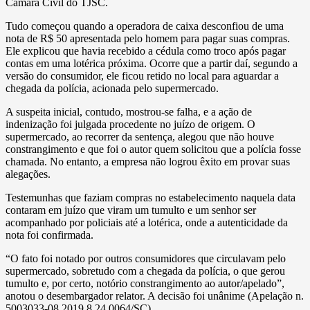
Câmara Civil do TJSC.
Tudo começou quando a operadora de caixa desconfiou de uma
nota de R$ 50 apresentada pelo homem para pagar suas compras.
Ele explicou que havia recebido a cédula como troco após pagar
contas em uma lotérica próxima. Ocorre que a partir daí, segundo a
versão do consumidor, ele ficou retido no local para aguardar a
chegada da polícia, acionada pelo supermercado.
A suspeita inicial, contudo, mostrou-se falha, e a ação de
indenização foi julgada procedente no juízo de origem. O
supermercado, ao recorrer da sentença, alegou que não houve
constrangimento e que foi o autor quem solicitou que a polícia fosse
chamada. No entanto, a empresa não logrou êxito em provar suas
alegações.
Testemunhas que faziam compras no estabelecimento naquela data
contaram em juízo que viram um tumulto e um senhor ser
acompanhado por policiais até a lotérica, onde a autenticidade da
nota foi confirmada.
“O fato foi notado por outros consumidores que circulavam pelo
supermercado, sobretudo com a chegada da polícia, o que gerou
tumulto e, por certo, notório constrangimento ao autor/apelado”,
anotou o desembargador relator. A decisão foi unânime (Apelação n.
5003033-08.2019.8.24.0064/SC).