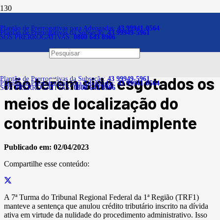
Notícias
Plantão de Prerrogativas para Advogadas:
43 99941-0564
Plantão de Prerrogativas da Subseção:
43 99949-5961
SOS PRERROGATIVAS:
0800 643 8906
Crédito tributário inscrito na
dívida ativa é anulado por
não terem sido esgotados os
Plantão de Prerrogativas da Subseção:
43 99949-5961
Plantão de Prerrogativas para Advogadas:
43 99941-0564
SOS PRERROGATIVAS:
0800 643 8906
meios de localização do
contribuinte inadimplente
Publicado em:
02/04/2023
Compartilhe esse conteúdo:
A 7ª Turma do Tribunal Regional Federal da 1ª Região (TRF1)
manteve a sentença que anulou crédito tributário inscrito na dívida
ativa em virtude da nulidade do procedimento administrativo. Isso