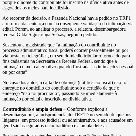
porque o nome do contribuinte foi inscrito na dívida ativa antes de
esgotados os meios para localizá-lo.
Ao recorrer da decisão, a Fazenda Nacional havia pedido no TRF1
a reforma da sentença com a consequente validação da intimação via
edital. Porém, ao analisar o processo, a relatora, desembargadora
federal Gilda Sigmaringa Seixas, negou o pedido.
Sustentou a magistrada que “a intimação do contribuinte no
processo administrativo fiscal poderá ocorrer pessoalmente ou por
via postal ou telegráfica, em seu domicílio tributário fornecido para
fins cadastrais na Secretaria da Receita Federal, sendo que a
intimação é meio alternativo quando frustradas as intimações pessoal
ou por carta”.
No caso dos autos, a carta de cobrança (notificação fiscal) não foi
entregue no domicílio do contribuinte sob a certidão de que o
endereço “não foi procurado”, passando-se imediatamente à
intimação por edital e inscrição na dívida ativa.
Contraditório e ampla defesa
– Conforme explicou a
desembargadora, a jurisprudência do TRF1 é no sentido de que aos
litigantes, em processo judicial ou administrativo, e aos acusados em
geral são assegurados o contraditório e a ampla defesa.
Por esse motivo, entendeu a magistrada que “não se justifica a