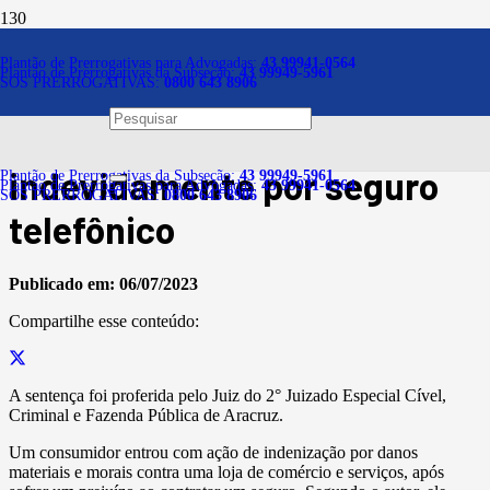
Notícias
Plantão de Prerrogativas para Advogadas:
43 99941-0564
Plantão de Prerrogativas da Subseção:
43 99949-5961
SOS PRERROGATIVAS:
0800 643 8906
Consumidor deve ser
indenizado após ser cobrado
indevidamente por seguro
Plantão de Prerrogativas da Subseção:
43 99949-5961
Plantão de Prerrogativas para Advogadas:
43 99941-0564
SOS PRERROGATIVAS:
0800 643 8906
telefônico
Publicado em:
06/07/2023
Compartilhe esse conteúdo:
A sentença foi proferida pelo Juiz do 2° Juizado Especial Cível,
Criminal e Fazenda Pública de Aracruz.
Um consumidor entrou com ação de indenização por danos
materiais e morais contra uma loja de comércio e serviços, após