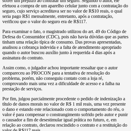
sofrer um prejuízo ao contratar um seguro. Segundo o autor, ele
efetuou a compra de um aparelho celular junto com a contratação do
seguro, cujo serviço acreditava ser no valor de R$10 reais, o qual
seria pago R$1 mensalmente, entretanto, após a contratação,
verificou que o valor do seguro era de R$117.
Para examinar o fato, o magistrado utilizou do art. 49 do Código de
Defesa do Consumidor (CDC), pois não havia dúvidas que as partes
tinham uma relação típica de consumo. Das provas apresentadas,
analisou a cobrança indevida e a falta de atendimento apropriado
quando o autor buscou auxílio junto à requerida 4 dias após a
assinatura do contrato.
Assim como, o julgador achou importante ressaltar que o autor
compareceu ao PROCON para a tentativa de resolução do
problema, porém, não conseguiu contato com a loja ré,
comprovando mais uma vez a dificuldade de acesso e a falha na
prestação de serviços.
Por fim, julgou parcialmente procedente o pedido de indenização a
título de danos morais no valor de R$ 1 mil reais, uma vez presente
o dano e estando este relacionado com o comportamento do réu, o
valor é para compensar o constrangimento sofrido pelo autor e punir
o causador a fim de desestimular igual prática no futuro, e, em
relação ao contrato, declarou rescindido o contrato e a restituição do
valor de R$117 reais.