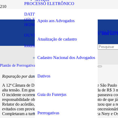
PROCESSO ELETRÔNICO
DATIVOS
Concessionária de energia
(43) 3294-5900
Apoio aos Advogados
HONORÁRIOS
cabo
Plantão de Prerrogativas para Advog
SOS PRERROGATIVAS:
0800 643 
OUVIDORIA
Atualização de cadastro
londrina@oabpr.org.br
Publicado em:
20/06/2023
Cadastro Nacional dos Advogados
Plantão de Prerrogativas da Subseção:
43 99949-5961
Dativos
Reparação por danos morais majorada para R$ 10 mil.
A 12ª Câmara de Direito Público do Tribunal de Justiça de São Paul
alta tensão. Em grau de recurso, a indenização foi majorada de R$ 3 m
Guia do Funrejus
O incidente ocorreu em agosto de 2022, enquanto o tutor passeava co
responsabilidade objetiva da concessionária, somado ao fato de que já 
Relator do acórdão, o desembargador Edson Ferreira pontuou que a repa
evitados com providência de saneamento mais célere da concessionári
Prerrogativas
Completaram a turma julgadora os desembargadores Souza Nery e Osv