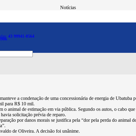
Notícias
 indenizará tutor por mort
adas:
43 99941-0564
8906
o manteve a condenação de uma concessionária de energia de Ubatuba p
il para R$ 10 mil.
m o animal de estimação em via pública. Segundo os autos, o cabo que 
havia solicitação prévia de reparo.
ração por danos morais se justifica pela “dor pela perda do animal de 
a”.
aldo de Oliveira. A decisão foi unânime.