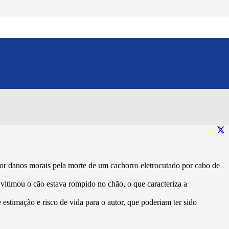
e de cão eletrocutado por
Compartilhe esse conteúdo:
or danos morais pela morte de um cachorro eletrocutado por cabo de
vitimou o cão estava rompido no chão, o que caracteriza a
estimação e risco de vida para o autor, que poderiam ter sido