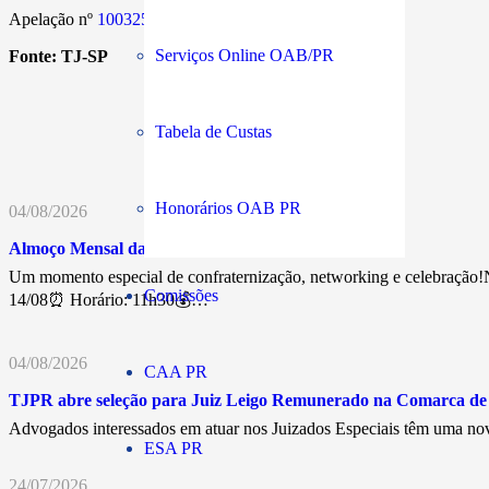
Apelação nº
1003256-79.2022.8.26.0642
Serviços Online OAB/PR
Fonte:
TJ-SP
Tabela de Custas
Honorários OAB PR
04/08/2026
Almoço Mensal da Advocacia
Um momento especial de confraternização, networking e celebração!N
Comissões
14/08⏰ Horário: 11h30💰…
04/08/2026
CAA PR
TJPR abre seleção para Juiz Leigo Remunerado na Comarca d
Advogados interessados em atuar nos Juizados Especiais têm uma nov
ESA PR
24/07/2026