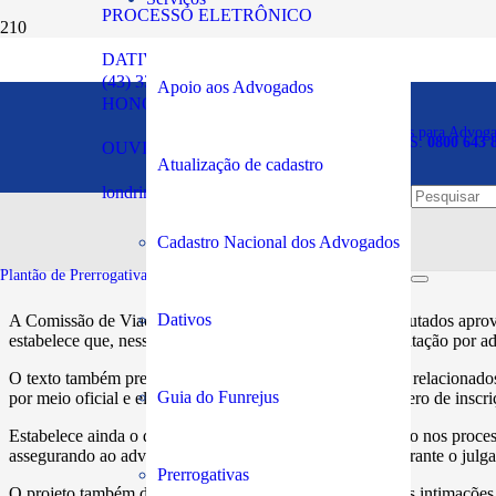
PROCESSO ELETRÔNICO
DATIVOS
Comissão aprova ampliaç
(43) 3294-5900
Apoio aos Advogados
HONORÁRIOS
relacionados às leis de tr
Plantão de Prerrogativas para Advog
SOS PRERROGATIVAS:
0800 643 
OUVIDORIA
Atualização de cadastro
londrina@oabpr.org.br
Publicado em:
20/06/2023
Cadastro Nacional dos Advogados
Plantão de Prerrogativas da Subseção:
43 99949-5961
Dativos
A Comissão de Viação e Transportes da Câmara dos Deputados aprovou 
estabelece que, nesses processos, quando houver representação por a
O texto também prevê que, nos processos administrativos relacionados
Guia do Funrejus
por meio oficial e eletronicamente, com o respectivo número de insc
Estabelece ainda o direito de sustentação oral do advogado nos proces
assegurando ao advogado o direito de sustentação oral durante o julg
Prerrogativas
O projeto também determina regras de nulidade quando as intimações