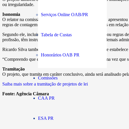
ou irregularidade.
Isonomia
Serviços Online OAB/PR
O relator na comissão, deputado Ricardo Silva (PSD-SP), apresentou 
regras de contagem de prazo diferentes para os advogados em relação 
Segundo ele, incluir no CTB rito processual diferenciado ou regras de
Tabela de Custas
profissão, têm instrumentos e capacitação técnica que os demais admi
Ricardo Silva também suprimiu, na sua versão, a parte que estabelec
Honorários OAB PR
“Compreendo que essa referência se faz desnecessária, uma vez que se t
Tramitação
O projeto, que tramita em caráter conclusivo, ainda será analisado pe
Comissões
Saiba mais sobre a tramitação de projetos de lei
Fonte:
Agência Câmara
CAA PR
ESA PR