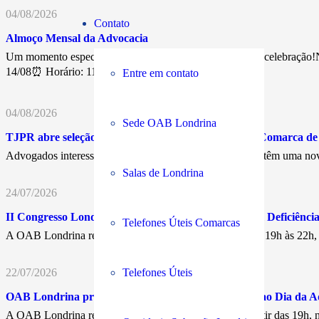
04/08/2026
Contato
Almoço Mensal da Advocacia
Um momento especial de confraternização, networking e celebração!N
14/08⏰ Horário: 11h30💰…
Entre em contato
04/08/2026
Sede OAB Londrina
TJPR abre seleção para Juiz Leigo Remunerado na Comarca d
Advogados interessados em atuar nos Juizados Especiais têm uma nov
Salas de Londrina
24/07/2026
II Congresso Londrinense dos Direitos da Pessoa com Deficiência 
Telefones Úteis Comarcas
A OAB Londrina realiza, nos dias 17 e 18 de agosto, das 19h às 22h
22/07/2026
Telefones Úteis
OAB Londrina promove encontro em comemoração ao Dia da A
A OAB Londrina realiza, no próximo 11 de agosto, a partir das 19h