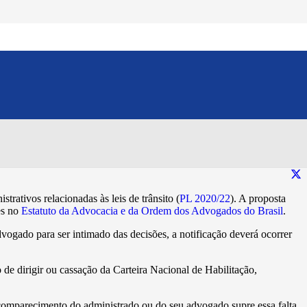
os em processos
Compartilhe esse conteúdo:
ativos relacionadas às leis de trânsito (
PL 2020/22
). A proposta
es no
Estatuto da Advocacia e da Ordem dos Advogados do Brasil
.
vogado para ser intimado das decisões, a notificação deverá ocorrer
 de dirigir ou cassação da Carteira Nacional de Habilitação,
comparecimento do administrado ou do seu advogado supre essa falta