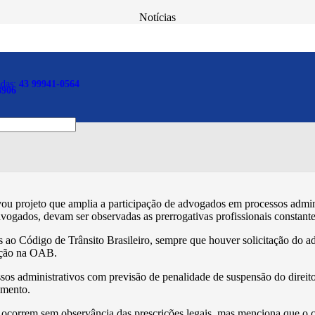
Notícias
ão de atuação de advogad
ânsito
adas:
43 99941-0564
8906
projeto que amplia a participação de advogados em processos administr
dvogados, devam ser observadas as prerrogativas profissionais constant
 ao Código de Trânsito Brasileiro, sempre que houver solicitação do ad
rição na OAB.
sos administrativos com previsão de penalidade de suspensão do direito
amento.
 ocorrem sem observância das prescrições legais, mas menciona que o 