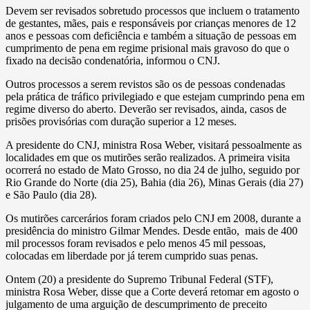
Devem ser revisados sobretudo processos que incluem o tratamento
de gestantes, mães, pais e responsáveis por crianças menores de 12
anos e pessoas com deficiência e também a situação de pessoas em
cumprimento de pena em regime prisional mais gravoso do que o
fixado na decisão condenatória, informou o CNJ.
Outros processos a serem revistos são os de pessoas condenadas
pela prática de tráfico privilegiado e que estejam cumprindo pena em
regime diverso do aberto. Deverão ser revisados, ainda, casos de
prisões provisórias com duração superior a 12 meses.
A presidente do CNJ, ministra Rosa Weber, visitará pessoalmente as
localidades em que os mutirões serão realizados. A primeira visita
ocorrerá no estado de Mato Grosso, no dia 24 de julho, seguido por
Rio Grande do Norte (dia 25), Bahia (dia 26), Minas Gerais (dia 27)
e São Paulo (dia 28).
Os mutirões carcerários foram criados pelo CNJ em 2008, durante a
presidência do ministro Gilmar Mendes. Desde então, mais de 400
mil processos foram revisados e pelo menos 45 mil pessoas,
colocadas em liberdade por já terem cumprido suas penas.
Ontem (20) a presidente do Supremo Tribunal Federal (STF),
ministra Rosa Weber, disse que a Corte deverá retomar em agosto o
julgamento de uma arguição de descumprimento de preceito