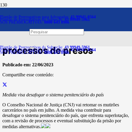
Notícias
Plantão de Prerrogativas para Advogadas:
43 99941-0564
Plantão de Prerrogativas da Subseção:
43 99949-5961
SOS PRERROGATIVAS:
0800 643 8906
CNJ vai retomar mutirões
carcerários para revisar
processos de presos
Plantão de Prerrogativas da Subseção:
43 99949-5961
Plantão de Prerrogativas para Advogadas:
43 99941-0564
SOS PRERROGATIVAS:
0800 643 8906
Publicado em:
22/06/2023
Compartilhe esse conteúdo:
Medida visa desafogar o sistema penitenciário do país
O Conselho Nacional de Justiça (CNJ) vai retomar os mutirões
carcerários no país em julho. A medida visa contribuir para
desafogar o sistema penitenciário do país, que enfrenta superlotação,
com a revisão de processos e eventual substituição da prisão por
medidas alternativas.