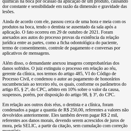
químicas na boca por ocasião da aplicação de um produto, causando
dor constante e sensibilidade em razão da dimensão e gravidade das
lesões.
Ainda de acordo com ele, passou cerca de uma hora e meia com os
produtos na boca, tendo o dentista se ausentado da sala após a
aplicação. O fato ocorreu em 29 de outubro de 2021. Foram
anexados aos autos do processo provas da existência da relação
jurídica entre as partes, como a ficha odontológica do paciente,
termo de consentimento, controle de pagamento e conversas por
aplicativos de mensagens.
Além disso, o demandante anexou imagens comprobatórias dos
danos sofridos. O juiz extinguiu o processo em relação ao réu,
gerente da clínica, nos termos do artigo 485, VI do Código de
Processo Civil, e condenou o autor ao pagamento de honorários
sucumbenciais ao terceiro réu, os quais, conforme os parâmetros do
artigo 85, § 2º, do CPC, arbitro em 10% sobre o valor da causa,
suspensos, porém, por disposição do artigo 98, § 3º, do CPC.
Em relação aos outros dois réus, o dentista e a clínica, foram
condenados a pagar a quantia de R$ 250,00, referentes a valores não
devolvidos anteriormente. Eles também devem pagar R$ 2 mil,
referentes aos danos morais, devendo serem acrescidos de juros de
mora, pela SELIC, a partir da citação, sem cumulação com correção
monetária.