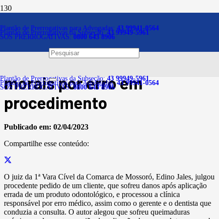
Notícias
Plantão de Prerrogativas para Advogadas:
43 99941-0564
Plantão de Prerrogativas da Subseção:
43 99949-5961
SOS PRERROGATIVAS:
0800 643 8906
Clínica odontológica terá
que pagar danos materiais e
morais por erro em
Plantão de Prerrogativas da Subseção:
43 99949-5961
Plantão de Prerrogativas para Advogadas:
43 99941-0564
SOS PRERROGATIVAS:
0800 643 8906
procedimento
Publicado em:
02/04/2023
Compartilhe esse conteúdo:
O juiz da 1ª Vara Cível da Comarca de Mossoró, Edino Jales, julgou
procedente pedido de um cliente, que sofreu danos após aplicação
errada de um produto odontológico, e processou a clínica
responsável por erro médico, assim como o gerente e o dentista que
conduzia a consulta. O autor alegou que sofreu queimaduras