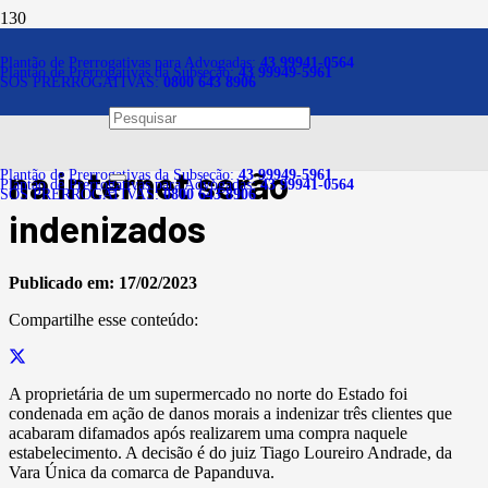
Notícias
Plantão de Prerrogativas para Advogadas:
43 99941-0564
Plantão de Prerrogativas da Subseção:
43 99949-5961
SOS PRERROGATIVAS:
0800 643 8906
Clientes de supermercado
difamados em vídeo postado
na internet serão
Plantão de Prerrogativas da Subseção:
43 99949-5961
Plantão de Prerrogativas para Advogadas:
43 99941-0564
SOS PRERROGATIVAS:
0800 643 8906
indenizados
Publicado em:
17/02/2023
Compartilhe esse conteúdo:
A proprietária de um supermercado no norte do Estado foi
condenada em ação de danos morais a indenizar três clientes que
acabaram difamados após realizarem uma compra naquele
estabelecimento. A decisão é do juiz Tiago Loureiro Andrade, da
Vara Única da comarca de Papanduva.