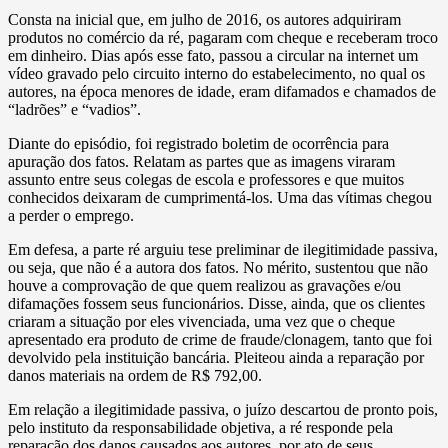
Consta na inicial que, em julho de 2016, os autores adquiriram
produtos no comércio da ré, pagaram com cheque e receberam troco
em dinheiro. Dias após esse fato, passou a circular na internet um
vídeo gravado pelo circuito interno do estabelecimento, no qual os
autores, na época menores de idade, eram difamados e chamados de
“ladrões” e “vadios”.
Diante do episódio, foi registrado boletim de ocorrência para
apuração dos fatos. Relatam as partes que as imagens viraram
assunto entre seus colegas de escola e professores e que muitos
conhecidos deixaram de cumprimentá-los. Uma das vítimas chegou
a perder o emprego.
Em defesa, a parte ré arguiu tese preliminar de ilegitimidade passiva,
ou seja, que não é a autora dos fatos. No mérito, sustentou que não
houve a comprovação de que quem realizou as gravações e/ou
difamações fossem seus funcionários. Disse, ainda, que os clientes
criaram a situação por eles vivenciada, uma vez que o cheque
apresentado era produto de crime de fraude/clonagem, tanto que foi
devolvido pela instituição bancária. Pleiteou ainda a reparação por
danos materiais na ordem de R$ 792,00.
Em relação a ilegitimidade passiva, o juízo descartou de pronto pois,
pelo instituto da responsabilidade objetiva, a ré responde pela
reparação dos danos causados aos autores, por ato de seus