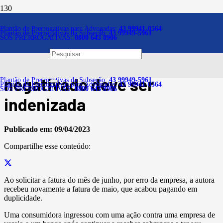
Notícias
Plantão de Prerrogativas para Advogadas:
43 99941-0564
Plantão de Prerrogativas da Subseção:
43 99949-5961
SOS PRERROGATIVAS:
0800 643 8906
Cliente que tentou antecipar
fatura e teve nome
negativado deve ser
Plantão de Prerrogativas da Subseção:
43 99949-5961
Plantão de Prerrogativas para Advogadas:
43 99941-0564
SOS PRERROGATIVAS:
0800 643 8906
indenizada
Publicado em:
09/04/2023
Compartilhe esse conteúdo:
Ao solicitar a fatura do mês de junho, por erro da empresa, a autora
recebeu novamente a fatura de maio, que acabou pagando em
duplicidade.
Uma consumidora ingressou com uma ação contra uma empresa de