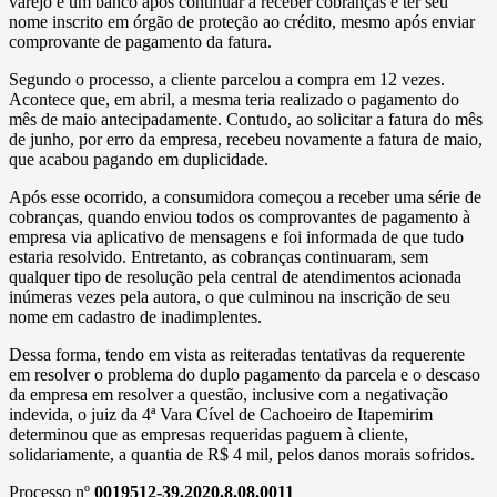
varejo e um banco após continuar a receber cobranças e ter seu
nome inscrito em órgão de proteção ao crédito, mesmo após enviar
comprovante de pagamento da fatura.
Segundo o processo, a cliente parcelou a compra em 12 vezes.
Acontece que, em abril, a mesma teria realizado o pagamento do
mês de maio antecipadamente. Contudo, ao solicitar a fatura do mês
de junho, por erro da empresa, recebeu novamente a fatura de maio,
que acabou pagando em duplicidade.
Após esse ocorrido, a consumidora começou a receber uma série de
cobranças, quando enviou todos os comprovantes de pagamento à
empresa via aplicativo de mensagens e foi informada de que tudo
estaria resolvido. Entretanto, as cobranças continuaram, sem
qualquer tipo de resolução pela central de atendimentos acionada
inúmeras vezes pela autora, o que culminou na inscrição de seu
nome em cadastro de inadimplentes.
Dessa forma, tendo em vista as reiteradas tentativas da requerente
em resolver o problema do duplo pagamento da parcela e o descaso
da empresa em resolver a questão, inclusive com a negativação
indevida, o juiz da 4ª Vara Cível de Cachoeiro de Itapemirim
determinou que as empresas requeridas paguem à cliente,
solidariamente, a quantia de R$ 4 mil, pelos danos morais sofridos.
Processo nº
0019512-39.2020.8.08.0011