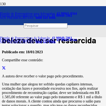
Notícias
Plantão de Prerrogativas para Advogadas:
43 99941-0564
Plantão de Prerrogativas da Subseção:
43 99949-5961
SOS PRERROGATIVAS:
0800 643 8906
Cliente que sofreu dano
capilar após tratamento de
beleza deve ser ressarcida
Plantão de Prerrogativas da Subseção:
43 99949-5961
Plantão de Prerrogativas para Advogadas:
43 99941-0564
SOS PRERROGATIVAS:
0800 643 8906
Publicado em:
18/01/2023
Compartilhe esse conteúdo:
A autora deve receber o valor pago pelo procedimento.
Uma mulher que alegou ter sofrido quedas capilares intensas,
oxidação das luzes e porosidade excessiva nos fios, após realizar
procedimento de reconstrução capilar, deve ser indenizada em R$
1.585,00 referente ao valor pago pelo tratamento e R$ 1 mil a título
de danos morais. A cliente contou ainda que procurou o salão para
tentar solucionar a questão, mas não teve os danos reconhecidos