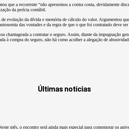
atou que a recorrente “não apresentou a contra conta, devidamente dis
zação da perícia contábil.
 de evolução da dívida e memória de cálculo do valor. Argumentou que 
 autonomia das vontades e da regra de que o que foi contratado deve ser
 ou chantageada a contratar o seguro. Assim, diante da impugnação gené
da à compra do seguro, não há como acolher a alegação de abusividade
Últimas notícias
este mês, o encontro será ainda mais especial para comemorar os aniv