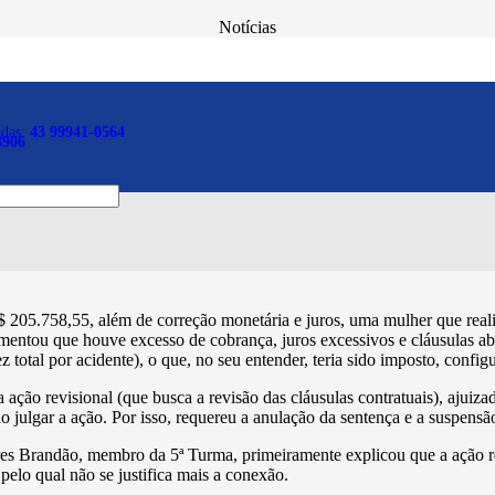
Notícias
r erros de cálculo relati
ntrato de crédito consigna
adas:
43 99941-0564
8906
 205.758,55, além de correção monetária e juros, uma mulher que real
entou que houve excesso de cobrança, juros excessivos e cláusulas abu
total por acidente), o que, no seu entender, teria sido imposto, confi
ção revisional (que busca a revisão das cláusulas contratuais), ajuiza
 julgar a ação. Por isso, requereu a anulação da sentença e a suspensão
es Brandão, membro da 5ª Turma, primeiramente explicou que a ação rev
pelo qual não se justifica mais a conexão.