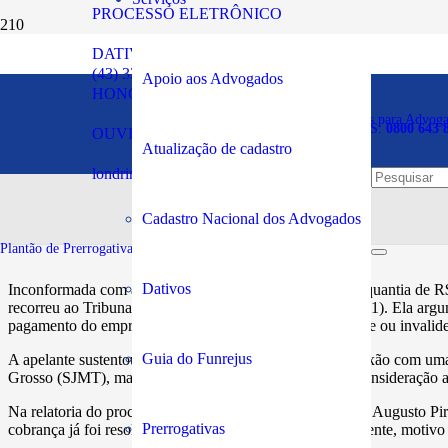
PROCESSO ELETRÔNICO
DATIVOS
Cabe ao devedor demonstra
(43) 3294-5900
Apoio aos Advogados
HONORÁRIOS
cobrança de dívida em co
Plantão de Prerrogativas para Advog
SOS PRERROGATIVAS:
0800 643 
OUVIDORIA
Atualização de cadastro
londrina@oabpr.org.br
Publicado em:
08/03/2023
Cadastro Nacional dos Advogados
Plantão de Prerrogativas da Subseção:
43 99949-5961
Dativos
Inconformada com a sentença que a condenou a pagar a quantia de R$
recorreu ao Tribunal Regional Federal da 1ª Região (TRF1). Ela argum
pagamento do empréstimo junto à Caixa em caso de morte ou invalidez 
Guia do Funrejus
A apelante sustentou, também, que o processo tinha conexão com uma a
Grosso (SJMT), mas que o juiz não levou esse fato em consideração ao
Na relatoria do processo, o desembargador federal Carlos Augusto Pir
Prerrogativas
cobrança já foi resolvida e o pedido foi julgado improcedente, motivo 