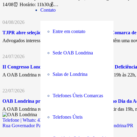
14/08⏰ Horário: 11h30💰…
Contato
04/08/2026
Entre em contato
TJPR abre seleção para Juiz Leigo Remunerado na Comarca d
Advogados interessados em atuar nos Juizados Especiais têm uma nov
Sede OAB Londrina
24/07/2026
II Congresso Londrinense dos Direitos da Pessoa com Deficiência 
Salas de Londrina
A OAB Londrina realiza, nos dias 17 e 18 de agosto, das 19h às 22h
22/07/2026
Telefones Úteis Comarcas
OAB Londrina promove encontro em comemoração ao Dia da A
A OAB Londrina realiza, no próximo 11 de agosto, a partir das 19h
Telefones Úteis
Telefone | Whats: 43 3294-5900
Rua Governador Parigot de Souza, 311 | Jd. Caiçaras | Londrina/PR