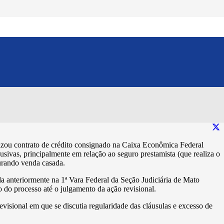
vos ao suposto excesso na
do
Compartilhe esse conteúdo:
izou contrato de crédito consignado na Caixa Econômica Federal
sivas, principalmente em relação ao seguro prestamista (que realiza o
gurando venda casada.
da anteriormente na 1ª Vara Federal da Seção Judiciária de Mato
 do processo até o julgamento da ação revisional.
isional em que se discutia regularidade das cláusulas e excesso de