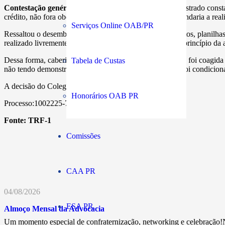
Contestação genérica
– Prosseguindo na análise, o magistrado const
crédito, não fora obedecido o que pactuado”, o que demandaria a reali
Serviços Online OAB/PR
Ressaltou o desembargador que a Caixa apresentou extratos, planilhas
realizado livremente entre as partes capazes, conforme o princípio da
Dessa forma, caberia à apelante o ônus de comprovar que foi coagida
Tabela de Custas
não tendo demonstrado que a concessão do empréstimo foi condiciona
A decisão do Colegiado foi unânime.
Honorários OAB PR
Processo:1002225-79.2017.4.01.3600
Fonte:
TRF-1
Comissões
CAA PR
04/08/2026
ESA PR
Almoço Mensal da Advocacia
Um momento especial de confraternização, networking e celebração!N