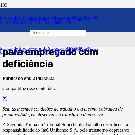
Notícias
Plantão de Prerrogativas para Advogadas:
43 99941-0564
Plantão de Prerrogativas da Subseção:
43 99949-5961
SOS PRERROGATIVAS:
0800 643 8906
Banco é responsável por não
adaptar condições e metas
para empregado com
Plantão de Prerrogativas da Subseção:
43 99949-5961
Plantão de Prerrogativas para Advogadas:
43 99941-0564
SOS PRERROGATIVAS:
0800 643 8906
deficiência
Publicado em:
21/03/2023
Compartilhe esse conteúdo:
Sem as mesmas condições de trabalho e a mesma cobrança de
produtividade, ele desenvolveu transtorno depressivo
A Segunda Turma do Tribunal Superior do Trabalho reconheceu a
responsabilidade do Itaú Unibanco S.A. pelo transtorno depressivo