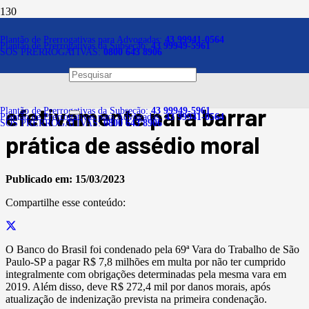
Notícias
Plantão de Prerrogativas para Advogadas:
43 99941-0564
Plantão de Prerrogativas da Subseção:
43 99949-5961
SOS PRERROGATIVAS:
0800 643 8906
Banco é multado em quase
R$ 8 milhões por não agir
efetivamente para barrar
Plantão de Prerrogativas da Subseção:
43 99949-5961
Plantão de Prerrogativas para Advogadas:
43 99941-0564
SOS PRERROGATIVAS:
0800 643 8906
prática de assédio moral
Publicado em:
15/03/2023
Compartilhe esse conteúdo:
O Banco do Brasil foi condenado pela 69ª Vara do Trabalho de São
Paulo-SP a pagar R$ 7,8 milhões em multa por não ter cumprido
integralmente com obrigações determinadas pela mesma vara em
2019. Além disso, deve R$ 272,4 mil por danos morais, após
atualização de indenização prevista na primeira condenação.