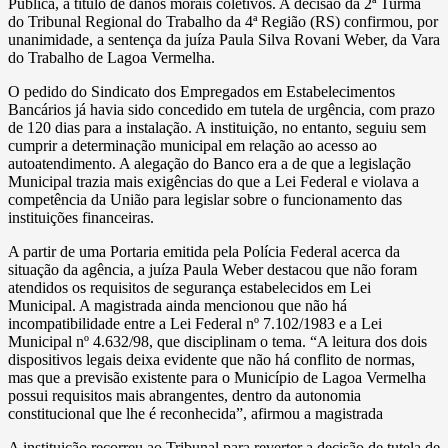
Pública, a título de danos morais coletivos. A decisão da 2ª Turma
do Tribunal Regional do Trabalho da 4ª Região (RS) confirmou, por
unanimidade, a sentença da juíza Paula Silva Rovani Weber, da Vara
do Trabalho de Lagoa Vermelha.
O pedido do Sindicato dos Empregados em Estabelecimentos
Bancários já havia sido concedido em tutela de urgência, com prazo
de 120 dias para a instalação. A instituição, no entanto, seguiu sem
cumprir a determinação municipal em relação ao acesso ao
autoatendimento. A alegação do Banco era a de que a legislação
Municipal trazia mais exigências do que a Lei Federal e violava a
competência da União para legislar sobre o funcionamento das
instituições financeiras.
A partir de uma Portaria emitida pela Polícia Federal acerca da
situação da agência, a juíza Paula Weber destacou que não foram
atendidos os requisitos de segurança estabelecidos em Lei
Municipal. A magistrada ainda mencionou que não há
incompatibilidade entre a Lei Federal nº 7.102/1983 e a Lei
Municipal nº 4.632/98, que disciplinam o tema. “A leitura dos dois
dispositivos legais deixa evidente que não há conflito de normas,
mas que a previsão existente para o Município de Lagoa Vermelha
possui requisitos mais abrangentes, dentro da autonomia
constitucional que lhe é reconhecida”, afirmou a magistrada
A instituição recorreu ao Tribunal para reverter a decisão de tutela de