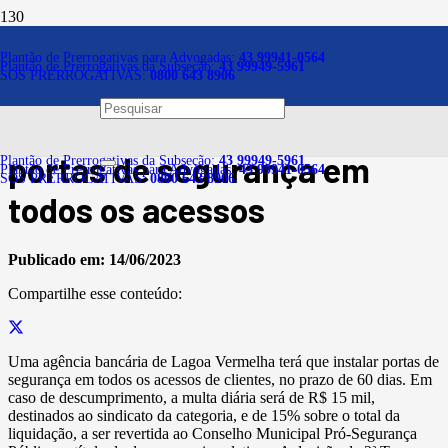
Notícias
Plantão de Prerrogativas para Advogadas:
43 99941-0564
Plantão de Prerrogativas da Subseção:
43 99949-5961
SOS PRERROGATIVAS:
0800 643 8906
Banco deverá pagar
indenização por não instalar
portas de segurança em
Plantão de Prerrogativas da Subseção:
43 99949-5961
Plantão de Prerrogativas para Advogadas:
43 99941-0564
SOS PRERROGATIVAS:
0800 643 8906
todos os acessos
Publicado em:
14/06/2023
Compartilhe esse conteúdo:
Uma agência bancária de Lagoa Vermelha terá que instalar portas de
segurança em todos os acessos de clientes, no prazo de 60 dias. Em
caso de descumprimento, a multa diária será de R$ 15 mil,
destinados ao sindicato da categoria, e de 15% sobre o total da
liquidação, a ser revertida ao Conselho Municipal Pró-Segurança