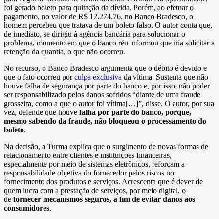
foi gerado boleto para quitação da dívida. Porém, ao efetuar o
pagamento, no valor de R$ 12.274,76, no Banco Bradesco, o
homem percebeu que tratava de um boleto falso. O autor conta que,
de imediato, se dirigiu à agência bancária para solucionar o
problema, momento em que o banco réu informou que iria solicitar a
retenção da quantia, o que não ocorreu.
No recurso, o Banco Bradesco argumenta que o débito é devido e
que o fato ocorreu por
culpa exclusiva
da vítima. Sustenta que não
houve falha de segurança por parte do banco e, por isso, não poder
ser responsabilizado pelos danos sofridos “diante de uma fraude
grosseira, como a que o autor foi vítima[…]”, disse. O autor, por sua
vez, defende que houve
falha por parte do banco, porque,
mesmo sabendo da fraude, não bloqueou o processamento do
boleto
.
Na decisão, a Turma explica que o surgimento de novas formas de
relacionamento entre clientes e instituições financeiras,
especialmente por meio de sistemas eletrônicos, reforçam a
responsabilidade objetiva do fornecedor pelos riscos no
fornecimento dos produtos e serviços. Acrescenta que é dever de
quem lucra com a prestação de serviços, por meio digital, o
de
fornecer mecanismos seguros, a fim de evitar danos aos
consumidores
.