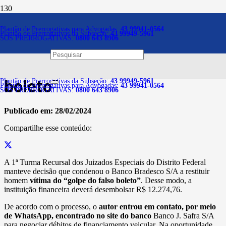
Notícias
Plantão de Prerrogativas para Advogadas:
43 99941-0564
Plantão de Prerrogativas da Subseção:
43 99949-5961
SOS PRERROGATIVAS:
0800 643 8906
Banco deve restituir cliente
vítima do “golpe do falso
boleto”
Plantão de Prerrogativas da Subseção:
43 99949-5961
Plantão de Prerrogativas para Advogadas:
43 99941-0564
SOS PRERROGATIVAS:
0800 643 8906
Publicado em:
28/02/2024
Compartilhe esse conteúdo:
A 1ª Turma Recursal dos Juizados Especiais do Distrito Federal
manteve decisão que condenou o Banco Bradesco S/A a restituir
homem
vítima do “golpe do falso boleto”
. Desse modo, a
instituição financeira deverá desembolsar R$ 12.274,76.
De acordo com o processo, o
autor entrou em contato, por meio
de WhatsApp, encontrado no site do banco
Banco J. Safra S/A
para negociar débitos de financiamento veicular. Na oportunidade,