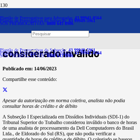
Notícias
Plantão de Prerrogativas para Advogadas:
43 99941-0564
Plantão de Prerrogativas da Subseção:
43 99949-5961
SOS PRERROGATIVAS:
0800 643 8906
Banco de horas sem
controle de saldo é
considerado inválido
Plantão de Prerrogativas da Subseção:
43 99949-5961
Plantão de Prerrogativas para Advogadas:
43 99941-0564
SOS PRERROGATIVAS:
0800 643 8906
Publicado em:
14/06/2023
Compartilhe esse conteúdo:
Apesar da autorização em norma coletiva, analista não podia
consultar horas de crédito e de débito
A Subseção I Especializada em Dissídios Individuais (SDI-1) do
Tribunal Superior do Trabalho considerou inválido o banco de horas
de uma analista de processamento da Dell Computadores do Brasil
Ltda., de Eldorado do Sul (RS), que não podia verificar a
quantidade de horas de crédito e de débito. O colegiado se baseou