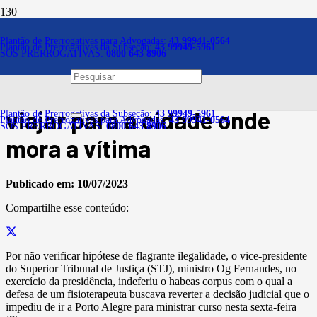
Notícias
Plantão de Prerrogativas para Advogadas:
43 99941-0564
Plantão de Prerrogativas da Subseção:
43 99949-5961
SOS PRERROGATIVAS:
0800 643 8906
Alvo de medida protetiva,
fisioterapeuta não pode
viajar para a cidade onde
Plantão de Prerrogativas da Subseção:
43 99949-5961
Plantão de Prerrogativas para Advogadas:
43 99941-0564
SOS PRERROGATIVAS:
0800 643 8906
mora a vítima
Publicado em:
10/07/2023
Compartilhe esse conteúdo:
Por não verificar hipótese de flagrante ilegalidade, o vice-presidente
do Superior Tribunal de Justiça (STJ), ministro Og Fernandes, no
exercício da presidência, indeferiu o habeas corpus com o qual a
defesa de um fisioterapeuta buscava reverter a decisão judicial que o
impediu de ir a Porto Alegre para ministrar curso nesta sexta-feira