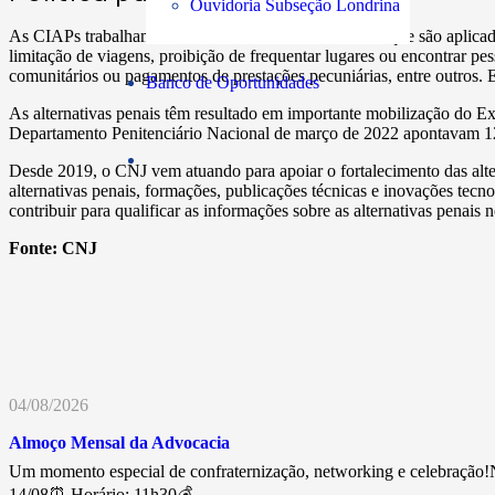
Ouvidoria Subseção Londrina
As CIAPs trabalham tanto com as medidas cautelares, que são aplicad
limitação de viagens, proibição de frequentar lugares ou encontrar pes
comunitários ou pagamentos de prestações pecuniárias, entre outros. E
Banco de Oportunidades
As alternativas penais têm resultado em importante mobilização do Ex
Departamento Penitenciário Nacional de março de 2022 apontavam 128
Desde 2019, o CNJ vem atuando para apoiar o fortalecimento das alter
alternativas penais, formações, publicações técnicas e inovações te
contribuir para qualificar as informações sobre as alternativas penais n
Fonte:
CNJ
04/08/2026
Almoço Mensal da Advocacia
Um momento especial de confraternização, networking e celebração!N
14/08⏰ Horário: 11h30💰…