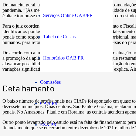
De maneira geral, a maioria das Centrais considerou as recomendaçõe
pandemia. “[As medidas sanitárias] evidenciaram a necessidade de sup
Serviços Online OAB/PR
é alta e tornou-se maior durante a pandemia”, aponta trecho do estudo
Para o juiz coordenador do Departamento de Monitoramento e Fiscal
identificar os pontos que podem ser trabalhados para o fortalecimento
Tabela de Custas
penais como resposta a problemas persistentes no campo prisional, mas
humanos, para reforçar o leque de responsabilizações diversas do p
De acordo com a juíza auxiliar da Presidência do CNJ com atuação no 
Honorários OAB PR
a promoção da aplicação de alternativas penais com enfoque restaurat
alavancar possibilidades de incidência que avancem na redução do enc
variações significativas nestes índices ao longo dos anos”, explica. 
Comissões
Detalhamento
O baixo número de profissionais nas CIAPs foi apontado em quase toda
CAA PR
dezessete municípios. Duas centrais, São Paulo e Goiânia, relataram 
penais. No Amazonas, Piauí e em Roraima, as centrais atendem apenas
Outro ponto levantado pelo estudo está na falta de financiamento per
ESA PR
financiamento que se encerrariam entre dezembro de 2021 e julho de 2