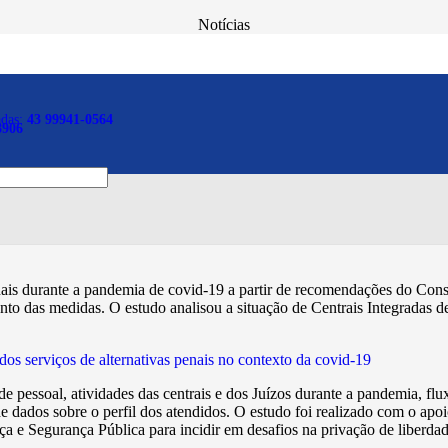
Notícias
emia reforçou necessidade 
adas:
43 99941-0564
8906
nais durante a pandemia de covid-19 a partir de recomendações do Conse
o das medidas. O estudo analisou a situação de Centrais Integradas de A
os serviços de alternativas penais no contexto da covid-19
e de pessoal, atividades das centrais e dos Juízos durante a pandemia, fl
 dados sobre o perfil dos atendidos. O estudo foi realizado com o ap
a e Segurança Pública para incidir em desafios na privação de liberda