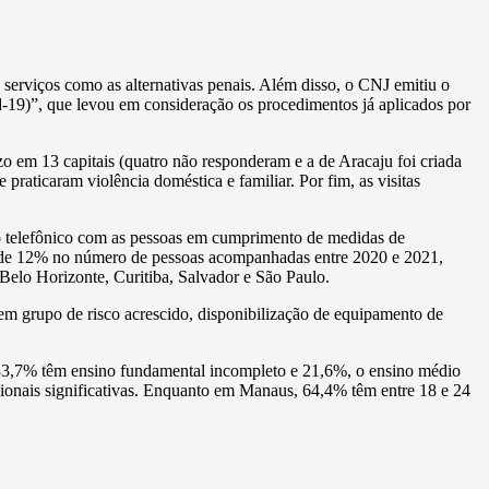
erviços como as alternativas penais. Além disso, o CNJ emitiu o
d-19)”, que levou em consideração os procedimentos já aplicados por
 em 13 capitais (quatro não responderam e a de Aracaju foi criada
aticaram violência doméstica e familiar. Por fim, as visitas
ato telefônico com as pessoas em cumprimento de medidas de
o de 12% no número de pessoas acompanhadas entre 2020 e 2021,
elo Horizonte, Curitiba, Salvador e São Paulo.
em grupo de risco acrescido, disponibilização de equipamento de
 33,7% têm ensino fundamental incompleto e 21,6%, o ensino médio
gionais significativas. Enquanto em Manaus, 64,4% têm entre 18 e 24