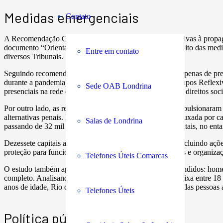
Medidas emergenciais
Contato
A Recomendação CNJ n. 62/2020 fixou medidas preventivas à propagaçã
documento “Orientações sobre alternativas penais no âmbito das medi
Entre em contato
diversos Tribunais.
Seguindo recomendação do CNJ, além da suspensão das penas de prest
durante a pandemia), também foram interrompidos os Grupos Reflexivos
Sede OAB Londrina
presenciais na rede de parceiros do sistema de garantia de direitos so
Por outro lado, as restrições provocadas pela covid-19 impulsionara
alternativas penais. Embora não de forma homogênea e puxada por c
Salas de Londrina
passando de 32 mil para 37 mil pessoas. Em algumas capitais, no en
Dezessete capitais ainda adotaram medidas específicas, incluindo açõ
proteção para funcionários, agendamento de atendimentos e organizaçã
Telefones Úteis Comarcas
O estudo também apresentou dados sobre o perfil dos atendidos: hom
completo. Analisando a idade, há uma concentração na faixa entre 18
anos de idade, Rio de Janeiro tem mais da metade (57%) das pessoas
Telefones Úteis
Política pública