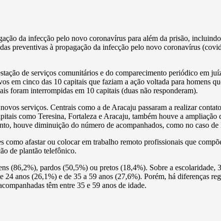
o da infecção pelo novo coronavírus para além da prisão, incluindo s
das preventivas à propagação da infecção pelo novo coronavírus (covi
ação de serviços comunitários e do comparecimento periódico em juízo
 em cinco das 10 capitais que faziam a ação voltada para homens que pr
ciais foram interrompidas em 10 capitais (duas não responderam).
m novos serviços. Centrais como a de Aracaju passaram a realizar cont
apitais como Teresina, Fortaleza e Aracaju, também houve a ampliaçã
tanto, houve diminuição do número de acompanhados, como no caso de B
es como afastar ou colocar em trabalho remoto profissionais que compõ
o de plantão telefônico.
ens (86,2%), pardos (50,5%) ou pretos (18,4%). Sobre a escolaridade,
 e 24 anos (26,1%) e de 35 a 59 anos (27,6%). Porém, há diferenças re
 acompanhadas têm entre 35 e 59 anos de idade.