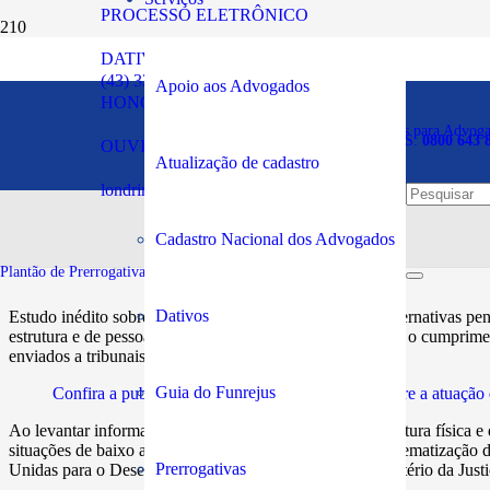
PROCESSO ELETRÔNICO
DATIVOS
Alternativas penais: pand
(43) 3294-5900
Apoio aos Advogados
HONORÁRIOS
diz estudo
Plantão de Prerrogativas para Advog
SOS PRERROGATIVAS:
0800 643 
OUVIDORIA
Atualização de cadastro
londrina@oabpr.org.br
Publicado em:
14/02/2023
Cadastro Nacional dos Advogados
Plantão de Prerrogativas da Subseção:
43 99949-5961
Dativos
Estudo inédito sobre o funcionamento dos serviços de alternativas pe
estrutura e de pessoal, assim como de padronização sobre o cumpriment
enviados a tribunais de 27 unidades da Federação.
Guia do Funrejus
Confira a publicação – Levantamento nacional sobre a atuação d
Ao levantar informações sobre características locais, estrutura física 
situações de baixo acompanhamento de medidas e de sistematização de
Prerrogativas
Unidas para o Desenvolvimento (Pnud) e apoio do Ministério da Justiç