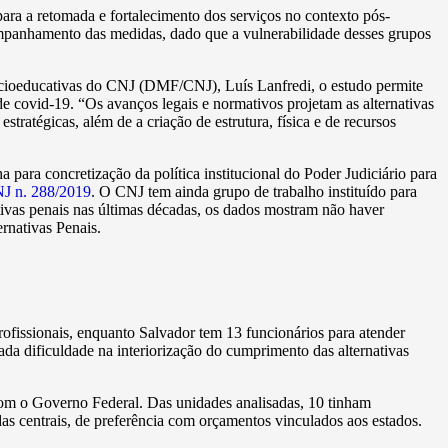
ara a retomada e fortalecimento dos serviços no contexto pós-
companhamento das medidas, dado que a vulnerabilidade desses grupos
cioeducativas do CNJ (DMF/CNJ), Luís Lanfredi, o estudo permite
de covid-19. “Os avanços legais e normativos projetam as alternativas
ratégicas, além de a criação de estrutura, física e de recursos
ara concretização da política institucional do Poder Judiciário para
J n. 288/2019
. O CNJ tem ainda grupo de trabalho instituído para
tivas penais nas últimas décadas, os dados mostram não haver
ernativas Penais.
ofissionais, enquanto Salvador tem 13 funcionários para atender
ada dificuldade na interiorização do cumprimento das alternativas
 com o Governo Federal. Das unidades analisadas, 10 tinham
as centrais, de preferência com orçamentos vinculados aos estados.