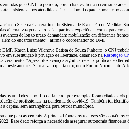
s emitidas pelo CNJ no período, porém há desafios a serem superados p
orte assistencial aos atendidos e às suas famílias paralelamente ao a
.
ização do Sistema Carcerário e do Sistema de Execução de Medidas So
 das alternativas penais no país a partir da experiência com a pandemia 
 avanços de longo prazo demandam mobilização em diferentes frentes est
ara além do encarceramento”, afirma o coordenador do DMF.
DMF, Karen Luise Vilanova Batista de Souza Pinheiro, o CNJ trabalha p
ivo em substituição à privação de liberdade, detalhado na
Resolução CN
arceramento. “Apesar dos avanços significativos na política de alterna
Ainda neste ano, o CNJ realiza a quarta edição do Fórum Nacional de Alt
s as unidades – no Rio de Janeiro, por exemplo, foram citados dois pr
redução de profissionais na pandemia de covid-19. Também foi identific
 a capital, sem abrangência para outros municípios.
manente para as centrais. A principal fonte dos recursos são convênios
022. Esse dado reforça a necessidade assegurar autonomia financeira d