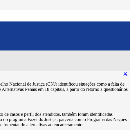
de fortalecer serviços,
Compartilhe esse conteúdo:
lho Nacional de Justiça (CNJ) identificou situações como a falta de
lternativas Penais em 18 capitais, a partir do retorno a questionários
uxo de casos e perfil dos atendidos, também foram identificadas
oio do programa Fazendo Justiça, parceria com o Programa das Nações
de fomentando alternativas ao encarceramento.