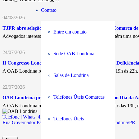
Contato
04/08/2026
TJPR abre seleção para Juiz Leigo Remunerado na Comarca d
Entre em contato
Advogados interessados em atuar nos Juizados Especiais têm uma nov
24/07/2026
Sede OAB Londrina
II Congresso Londrinense dos Direitos da Pessoa com Deficiência 
A OAB Londrina realiza, nos dias 17 e 18 de agosto, das 19h às 22h
Salas de Londrina
22/07/2026
Telefones Úteis Comarcas
OAB Londrina promove encontro em comemoração ao Dia da A
A OAB Londrina realiza, no próximo 11 de agosto, a partir das 19h
Telefone | Whats: 43 3294-5900
Telefones Úteis
Rua Governador Parigot de Souza, 311 | Jd. Caiçaras | Londrina/PR