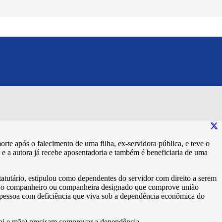
ência econômica para fins
Compartilhe esse conteúdo:
e após o falecimento de uma filha, ex-servidora pública, e teve o
 e a autora já recebe aposentadoria e também é beneficiaria de uma
tatutário, estipulou como dependentes do servidor com direito a serem
cia, o companheiro ou companheira designado que comprove união
 pessoa com deficiência que viva sob a dependência econômica do
pai e mãe) precisam comprovar a dependência.