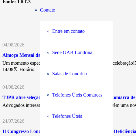
Fonte:
TRT-3
Contato
Entre em contato
04/08/2026
Sede OAB Londrina
Almoço Mensal da Advocacia
Um momento especial de confraternização, networking e celebração!N
14/08⏰ Horário: 11h30💰…
Salas de Londrina
04/08/2026
Telefones Úteis Comarcas
TJPR abre seleção para Juiz Leigo Remunerado na Comarca d
Advogados interessados em atuar nos Juizados Especiais têm uma nov
Telefones Úteis
24/07/2026
II Congresso Londrinense dos Direitos da Pessoa com Deficiência 