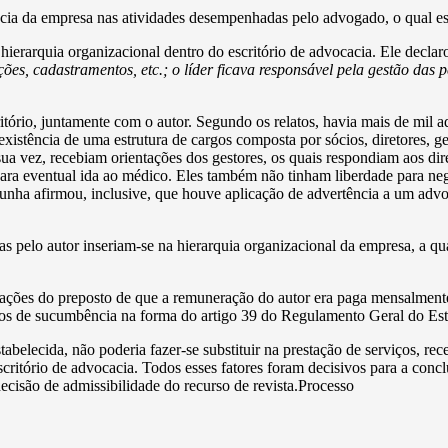
ncia da empresa nas atividades desempenhadas pelo advogado, o qual est
rarquia organizacional dentro do escritório de advocacia. Ele declarou 
s, cadastramentos, etc.; o líder ficava responsável pela gestão das pe
ório, juntamente com o autor. Segundo os relatos, havia mais de mil 
istência de uma estrutura de cargos composta por sócios, diretores, ge
sua vez, recebiam orientações dos gestores, os quais respondiam aos d
 para eventual ida ao médico. Eles também não tinham liberdade para ne
munha afirmou, inclusive, que houve aplicação de advertência a um advo
as pelo autor inseriam-se na hierarquia organizacional da empresa, a qu
ações do preposto de que a remuneração do autor era paga mensalmente
ários de sucumbência na forma do artigo 39 do Regulamento Geral do E
belecida, não poderia fazer-se substituir na prestação de serviços, re
scritório de advocacia. Todos esses fatores foram decisivos para a co
isão de admissibilidade do recurso de revista.Processo