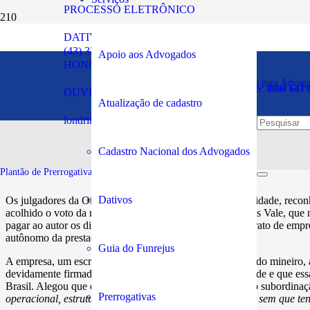
PROCESSO ELETRÔNICO
DATIVOS
Advogado que prestava ser
(43) 3294-5900
Apoio aos Advogados
HONORÁRIOS
reconhecido vínculo de 
Plantão de Prerrogativas para Advog
SOS PRERROGATIVAS:
0800 643 
OUVIDORIA
Atualização de cadastro
londrina@oabpr.org.br
Publicado em:
21/06/2023
Cadastro Nacional dos Advogados
Plantão de Prerrogativas da Subseção:
43 99949-5961
Dativos
Os julgadores da Oitava Turma do TRT-MG, por unanimidade, reconhec
acolhido o voto da relatora, juíza convocada Renata Lopes Vale, que
pagar ao autor os direitos trabalhistas decorrentes do contrato de em
autônomo da prestação de serviços.
Guia do Funrejus
A empresa, um escritório de advocacia que atua no mercado mineiro,
devidamente firmado. Sustentou que não foi provada fraude e que es
Brasil. Alegou que o profissional tentou caracterizar como subordinaç
Prerrogativas
operacional, estrutural e por meio de partição de tarefas, sem que t