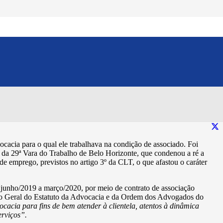
dição de associado tem
Compartilhe esse conteúdo:
acia para o qual ele trabalhava na condição de associado. Foi
 da 29ª Vara do Trabalho de Belo Horizonte, que condenou a ré a
de emprego, previstos no artigo 3º da CLT, o que afastou o caráter
 junho/2019 a março/2020, por meio de contrato de associação
ento Geral do Estatuto da Advocacia e da Ordem dos Advogados do
cacia para fins de bem atender à clientela, atentos à dinâmica
erviços”.