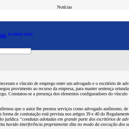
Notícias
viços a escritório na con
emprego
adas:
43 99941-0564
8906
eram o vínculo de emprego entre um advogado e o escritório de advoc
 negou provimento ao recurso da empresa, para manter sentença oriunda
prego. Constatou-se a presença dos elementos configuradores do vínculo 
 afirmou que o autor lhe prestou serviços como advogado autônomo, de
sa forma de contratação está prevista nos artigos 39 e 40 do Regulam
ão jurídica
“condutas adotadas em grande parte dos escritórios de advo
enha havido interferência propriamente dita no modo da execução dos s