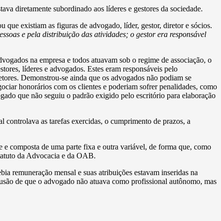
ava diretamente subordinado aos líderes e gestores da sociedade.
que existiam as figuras de advogado, líder, gestor, diretor e sócios.
ssoas e pela distribuição das atividades; o gestor era responsável
advogados na empresa e todos atuavam sob o regime de associação, o
stores, líderes e advogados. Estes eram responsáveis pelo
iretores. Demonstrou-se ainda que os advogados não podiam se
gociar honorários com os clientes e poderiam sofrer penalidades, como
gado que não seguiu o padrão exigido pelo escritório para elaboração
al controlava as tarefas exercidas, o cumprimento de prazos, a
 e composta de uma parte fixa e outra variável, de forma que, como
statuto da Advocacia e da OAB.
cebia remuneração mensal e suas atribuições estavam inseridas na
nclusão de que o advogado não atuava como profissional autônomo, mas