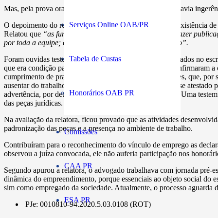
Mas, pela prova oral produzida, a relatora observou que havia ingerê
Serviços Online OAB/PR
O depoimento do representante da empresa confirmou a existência de hie
Relatou que
“
as funções do advogado são basicamente fazer publicaçõe
por toda a equipe;
os sócios exercem cargo de alta gestão”.
Tabela de Custas
Foram ouvidas testemunhas que trabalharam como advogados no escrit
que era condição para ingresso na ré. Os depoimentos confirmaram a ex
cumprimento de prazos e estavam subordinados aos líderes, que, por 
ausentar do trabalho sem autorização, inclusive exigindo-se atestado
Honorários OAB PR
advertência, por determinação da diretoria e dos gestores. Uma teste
das peças jurídicas.
Na avaliação da relatora, ficou provado que as atividades desenvolvid
padronização das peças e a presença no ambiente de trabalho.
Comissões
Contribuíram para o reconhecimento do vínculo de emprego as declar
observou a juíza convocada, ele não auferia participação nos honor
CAA PR
Segundo apurou a relatora, o advogado trabalhava com jornada pré-esta
dinâmica do empreendimento, porque essenciais ao objeto social do e
sim como empregado da sociedade. Atualmente, o processo aguarda dec
ESA PR
PJe: 0010810-94.2020.5.03.0108 (ROT)