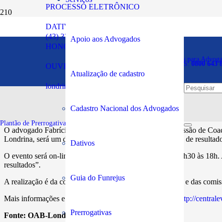
PROCESSO ELETRÔNICO
DATIVOS
Advogado de Londrina irá
(43) 3294-5900
Apoio aos Advogados
HONORÁRIOS
Plantão de Prerrogativas para Advog
SOS PRERROGATIVAS:
0800 643 
OUVIDORIA
Atualização de cadastro
Publicado em:
31/07/2023
londrina@oabpr.org.br
Cadastro Nacional dos Advogados
Plantão de Prerrogativas da Subseção:
43 99949-5961
O advogado Fabrício Almeida Carraro, membro da Comissão de Coac
Londrina, será um dos palestrantes do evento “Advocacia de resultad
Dativos
O evento será on-line e gratuito, no dia 1 de agosto, das 9h30 às 18h
resultados”.
Guia do Funrejus
A realização é da comissão especial de Coaching Jurídico e das co
Mais informações e inscrições pelo endereço eletrônico
http://centra
Prerrogativas
Fonte:
OAB-Londrina