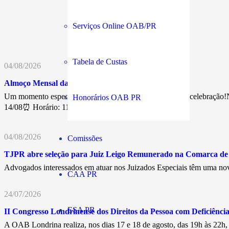
Serviços Online OAB/PR
Tabela de Custas
04/08/2026
Almoço Mensal da Advocacia
Um momento especial de confraternização, networking e celebração!N
Honorários OAB PR
14/08⏰ Horário: 11h30💰…
04/08/2026
Comissões
TJPR abre seleção para Juiz Leigo Remunerado na Comarca d
Advogados interessados em atuar nos Juizados Especiais têm uma nov
CAA PR
24/07/2026
ESA PR
II Congresso Londrinense dos Direitos da Pessoa com Deficiência 
A OAB Londrina realiza, nos dias 17 e 18 de agosto, das 19h às 22h