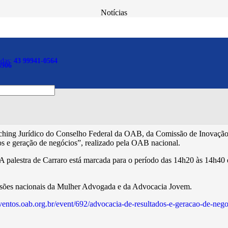
Notícias
 palestrar em evento nacio
adas:
43 99941-0564
8906
hing Jurídico do Conselho Federal da OAB, da Comissão de Inovação
os e geração de negócios”, realizado pela OAB nacional.
. A palestra de Carraro está marcada para o período das 14h20 às 14h40 
missões nacionais da Mulher Advogada e da Advocacia Jovem.
leventos.oab.org.br/event/692/advocacia-de-resultados-e-geracao-de-neg