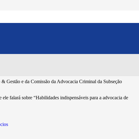
nal da OAB
Compartilhe esse conteúdo:
 & Gestão e da Comissão da Advocacia Criminal da Subseção
e ele falará sobre “Habilidades indispensáveis para a advocacia de
ocios