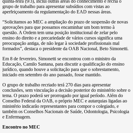
quinta-feira (9/3), inclui outras áreas do conhecimento e recria o
grupo de trabalho para apresentar subsídios com vistas ao
aperfeiçoamento da regulamentação do EAD nessas áreas.
“Solicitamos ao MEC a ampliação do prazo de suspensão de novas
aprovações para que possamos encaminhar um bom termo à
questão. A Ordem tem uma posição institucional de zelar pelo
ensino do direito e a precariedade de vários cursos significa uma
preocupação antiga, de não legar à sociedade profissionais mal
formados”, destaca o presidente da OAB Nacional, Beto Simonetti.
Em 8 de fevereiro, Simonetti se encontrou com o ministro da
Educação, Camilo Santana, para discutir a qualificação do ensino
jurídico, quando houve a solicitação para que o sobrestamento,
iniciado em setembro do ano passado, fosse mantido.
O grupo de trabalho recriado terá 270 dias para apresentar
conclusões, sem vinculação a decisão posterior do ministério sobre o
tema. O prazo poderá ser prorrogado por igual período. Além do
Conselho Federal da OAB, o próprio MEC e autarquias ligadas ao
ministério indicarão representantes para compor o colegiado, e
também os Conselhos Nacionais de Saúde, Odontologia, Psicologia
e Enfermagem.
Encontro no MEC