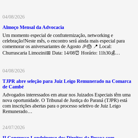
04/08/2026
Almoço Mensal da Advocacia
Um momento especial de confraternização, networking e
celebração!Neste mês, o encontro será ainda mais especial para
comemorar os aniversariantes de Agosto 🎉🎂 📍 Local:
Churrascaria Limozini📅 Data: 14/08⏰ Horário: 11h30💰…
04/08/2026
TJPR abre seleção para Juiz Leigo Remunerado na Comarca
de Cambé
Advogados interessados em atuar nos Juizados Especiais têm uma
nova oportunidade. O Tribunal de Justiça do Paraná (TJPR) está
com inscrições abertas para o processo seletivo de Juiz Leigo
Remunerado…
24/07/2026
II Congresso Londrinense dos Direitos da Pessoa com