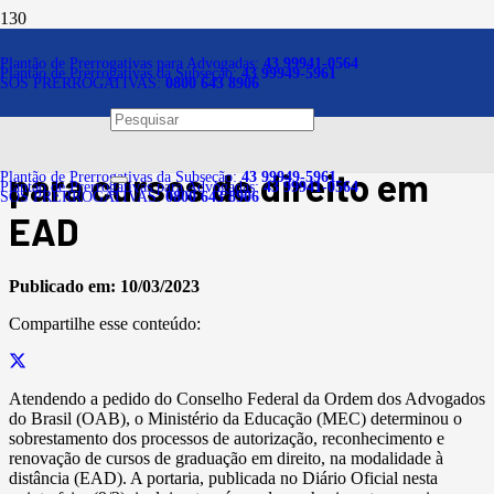
Notícias
Plantão de Prerrogativas para Advogadas:
43 99941-0564
Plantão de Prerrogativas da Subseção:
43 99949-5961
SOS PRERROGATIVAS:
0800 643 8906
A pedido da OAB, MEC
renova suspensão de análise
para cursos de direito em
Plantão de Prerrogativas da Subseção:
43 99949-5961
Plantão de Prerrogativas para Advogadas:
43 99941-0564
SOS PRERROGATIVAS:
0800 643 8906
EAD
Publicado em:
10/03/2023
Compartilhe esse conteúdo:
Atendendo a pedido do Conselho Federal da Ordem dos Advogados
do Brasil (OAB), o Ministério da Educação (MEC) determinou o
sobrestamento dos processos de autorização, reconhecimento e
renovação de cursos de graduação em direito, na modalidade à
distância (EAD). A portaria, publicada no Diário Oficial nesta