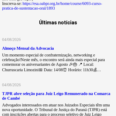
Inscreva-se:
https://esa.oabpr.org.br/home/course/6093-curso-
pratica-de-sustentacao-oral/1893
Últimas notícias
04/08/2026
Almoço Mensal da Advocacia
Um momento especial de confraternização, networking e
celebração!Neste mês, o encontro será ainda mais especial para
comemorar os aniversariantes de Agosto 🎉🎂 📍 Local:
Churrascaria Limozini📅 Data: 14/08⏰ Horário: 11h30💰…
04/08/2026
TJPR abre seleção para Juiz Leigo Remunerado na Comarca
de Cambé
Advogados interessados em atuar nos Juizados Especiais têm uma
nova oportunidade. O Tribunal de Justiça do Paraná (TJPR) está
com inscrições abertas para o processo seletivo de Juiz Leigo