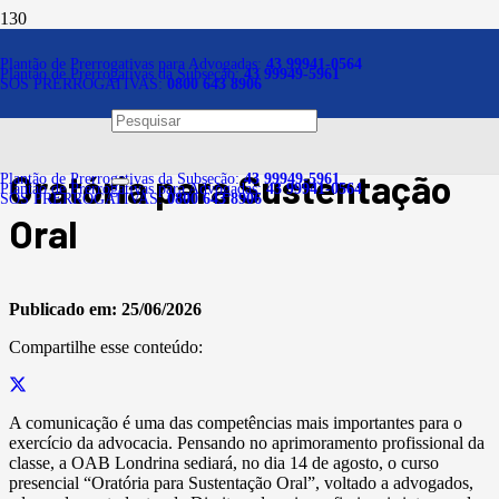
Notícias
Plantão de Prerrogativas para Advogadas:
43 99941-0564
Plantão de Prerrogativas da Subseção:
43 99949-5961
SOS PRERROGATIVAS:
0800 643 8906
OAB Londrina promove
curso presencial sobre
Oratória para Sustentação
Plantão de Prerrogativas da Subseção:
43 99949-5961
Plantão de Prerrogativas para Advogadas:
43 99941-0564
SOS PRERROGATIVAS:
0800 643 8906
Oral
Publicado em:
25/06/2026
Compartilhe esse conteúdo:
A comunicação é uma das competências mais importantes para o
exercício da advocacia. Pensando no aprimoramento profissional da
classe, a OAB Londrina sediará, no dia 14 de agosto, o curso
presencial “Oratória para Sustentação Oral”, voltado a advogados,