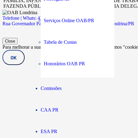
FAMÍLIA, INFÂNCIA E JUVENTUDE, ACIDENTE DE TRAB
FAZENDA PÚBLICA, VARA CÍVEL, COMPETÊNCIA DELE
Telefone | Whats: 43 3294-5900
Serviços Online OAB/PR
Rua Governador Parigot de Souza, 311 | Jd. Caiçaras | Londrina/PR
Close
Tabela de Custas
Para melhorar a sua melhor experiência no site nós utilizamos "cook
OK
Honorários OAB PR
Comissões
CAA PR
ESA PR