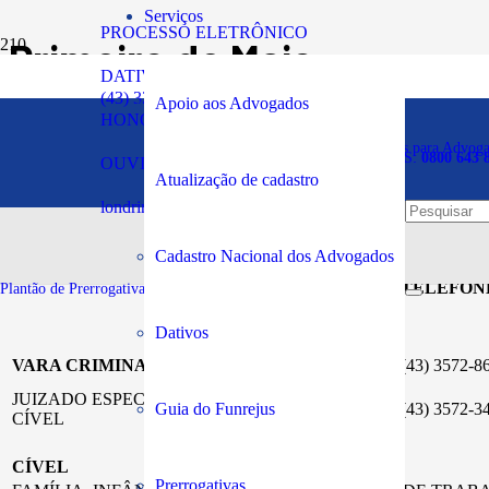
Serviços
PROCESSO ELETRÔNICO
Primeiro de Maio
DATIVOS
(43) 3294-5900
Apoio aos Advogados
HONORÁRIOS
Plantão de Prerrogativas para Advog
SOS PRERROGATIVAS:
0800 643 
OUVIDORIA
Atualização de cadastro
londrina@oabpr.org.br
Cadastro Nacional dos Advogados
TELEFON
Plantão de Prerrogativas da Subseção:
43 99949-5961
Dativos
VARA CRIMINAL
(43) 3572-8
JUIZADO ESPECIAIS, FAZENDA PÚBLICA,
Guia do Funrejus
(43) 3572-3
CÍVEL
CÍVEL
Prerrogativas