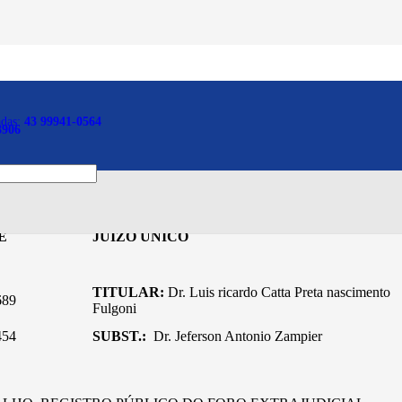
adas:
43 99941-0564
Fórum de Primeiro de Maio
8906
E
JUÍZO ÚNICO
TITULAR:
Dr. Luis ricardo Catta Preta nascimento
689
Fulgoni
454
SUBST.:
Dr. Jeferson Antonio Zampier