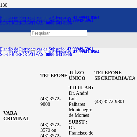
Centenário do Sul
Plantão de Prerrogativas para Advogadas:
43 99941-0564
Plantão de Prerrogativas da Subseção:
43 99949-5961
SOS PRERROGATIVAS:
0800 643 8906
Fórum de Centenário do Sul
Plantão de Prerrogativas da Subseção:
43 99949-5961
Plantão de Prerrogativas para Advogadas:
43 99941-0564
SOS PRERROGATIVAS:
0800 643 8906
JUÍZO
TELEFONE
TELEFONE
ÚNICO
SECRETARIA/CA
TITULAR:
Dr. André
(43) 3572-
Luis
(43) 3572-9801
9808
Palhares
Montenegro
VARA
de Moraes
CRIMINAL
SUBST.:
(43) 3572-
Dr.
3570 ou
Francisco de
(43) 3572-